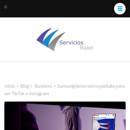
ServiciosRawr
Medios Digitales y Servicios
Web
Inicio
>
Blog
>
Business
>
Samsung lanza nueva pantalla para
ver TikTok e Instagram