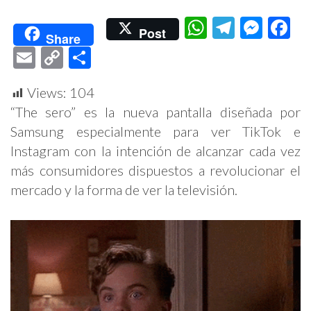
WhatsApp
Telegr
Mess
F
Post
Share
Email
Copy
Compartir
Link
Views:
104
“The sero” es la nueva pantalla diseñada por
Samsung especialmente para ver TikTok e
Instagram con la intención de alcanzar cada vez
más consumidores dispuestos a revolucionar el
mercado y la forma de ver la televisión.