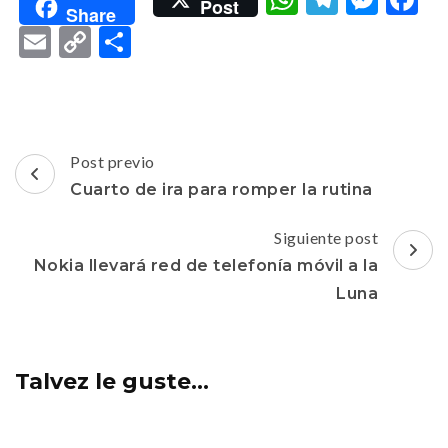
Post
Share
Email
Copy
Compartir
Link
Navegacion
Post previo
de
Cuarto de ira para romper la rutina
post
Siguiente post
Nokia llevará red de telefonía móvil a la
Luna
Talvez le guste...