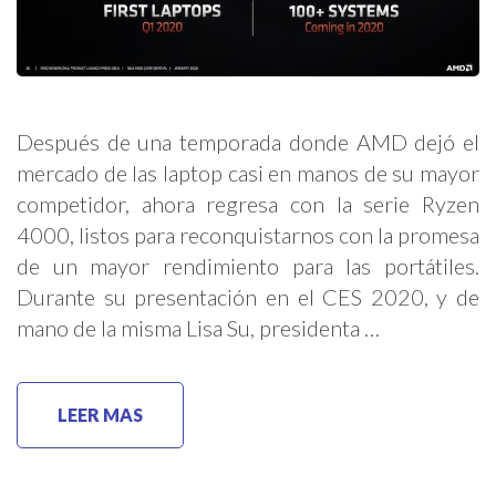
Después de una temporada donde AMD dejó el
mercado de las laptop casi en manos de su mayor
competidor, ahora regresa con la serie Ryzen
4000, listos para reconquistarnos con la promesa
de un mayor rendimiento para las portátiles.
Durante su presentación en el CES 2020, y de
mano de la misma Lisa Su, presidenta …
LEER MAS