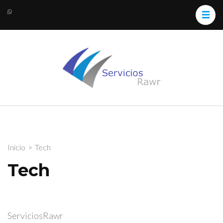
ServiciosRawr
Medios Digitales y Servicios
Web
Inicio
>
Tech
Tech
ServiciosRawr