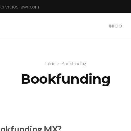
erviciosrawr.com
icios Web
INICIO
Inicio
>
Bookfunding
Bookfunding
ookfunding MX?