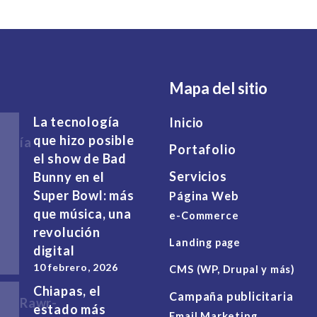
Mapa del sitio
La tecnología
Inicio
que hizo posible
Portafolio
el show de Bad
Servicios
Bunny en el
Super Bowl: más
Página Web
que música, una
e-Commerce
revolución
Landing page
digital
10 febrero, 2026
CMS (WP, Drupal y más)
Chiapas, el
Campaña publicitaria
estado más
Email Marketing