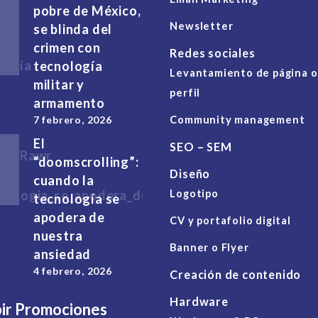
pobre de México,
Newsletter
se blinda del
crimen con
Redes sociales
tecnología
Levantamiento de página o
militar y
perfil
armamento
7 febrero, 2026
Community management
El
SEO – SEM
“doomscrolling”:
Diseño
cuando la
Logotipo
tecnología se
apodera de
CV y portafolio digital
nuestra
Banner o Flyer
ansiedad
4 febrero, 2026
Creación de contenido
Hardware
bir Promociones