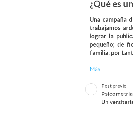
¿Qué es u
Una campaña de
trabajamos ard
lograr la publi
pequeño; de fi
familia; por tan
Más
Navegacion
Post previo
de
Psicometria
post
Universitari